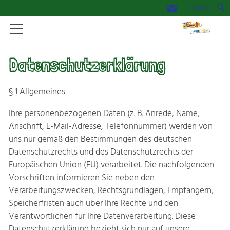
Login
Start
Datenschutzerklärung
Aktuelles
§ 1 Allgemeines
Ihre personenbezogenen Daten (z. B. Anrede, Name,
Das Lernstudio
Anschrift, E-Mail-Adresse, Telefonnummer) werden von
uns nur gemäß den Bestimmungen des deutschen
Datenschutzrechts und des Datenschutzrechts der
Kidsacademy
Europäischen Union (EU) verarbeitet. Die nachfolgenden
Vorschriften informieren Sie neben den
Summercamp
Verarbeitungszwecken, Rechtsgrundlagen, Empfängern,
Speicherfristen auch über Ihre Rechte und den
Verantwortlichen für Ihre Datenverarbeitung. Diese
Kontakt
Datenschutzerklärung bezieht sich nur auf unsere