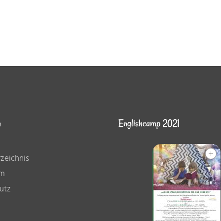
n
Englishcamp 2021
rzeichnis
um
utz