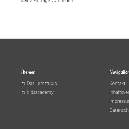
Keine Einträge vorhanden
Themen
Navigatio
Das Lernstudio
Kontakt
Kidsacademy
Inhaltsve
Impress
Datensch