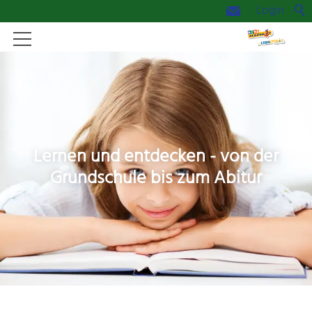
Login
Start
Aktuelles
Lernen und entdecken - von der
Das Lernstudio
Grundschule bis zum Abitur
Kidsacademy
Summercamp
Kontakt